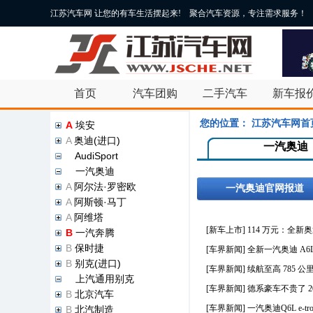
江苏汽车网 让您的有车生活摆起来! 聚合汽车资源，专注需求服务！
首页
汽车团购
二手汽车
新车报
您的位置：
江苏汽车网首
A
埃安
A
奥迪(进口)
一汽奥迪
A
AudiSport
A
一汽奥迪
A
阿尔法·罗密欧
一汽奥迪官网报道
A
阿斯顿·马丁
A
阿维塔
[新车上市]
114 万元：全新奥
B
一汽奔腾
B
保时捷
[车界新闻]
全新一汽奥迪 A6
B
别克(进口)
[车界新闻]
续航至高 785 公
B
上汽通用别克
[车界新闻]
德系豪车不贵了 20
B
北京汽车
[车界新闻]
一汽奥迪Q6L e-
B
北汽制造