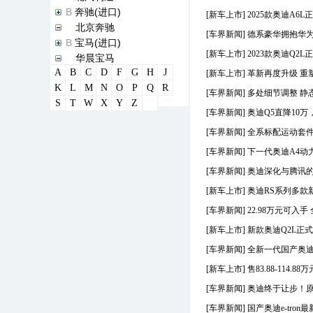
B
奔驰(进口)
[新车上市]
2025款奥迪A6L正式
B
北京奔驰
[车界新闻]
德系豪华拥抱华为
B
宝马(进口)
[新车上市]
2023款奥迪Q2L正
B
华晨宝马
A
B
C
D
F
G
H
J
B
宝马M
[新车上市]
革新再度升级 重塑
K
L
M
N
O
P
Q
R
B
宝骏
[车界新闻]
多处细节调整 静态
S
T
W
X
Y
Z
B
宾利
[车界新闻]
奥迪Q5直降10万
B
本田(进口)
[车界新闻]
全系标配运动套件
B
东风本田
B
广汽本田
[车界新闻]
下一代奥迪A4动
B
标致(进口)
[车界新闻]
奥迪深化与腾讯
B
东风标致
[新车上市]
奥迪RS系列多款新
B
比亚迪
[车界新闻]
22.98万元可入
C
长城汽车
C
长安
[新车上市]
新款奥迪Q2L正式上市
D
DS(进口)
[车界新闻]
全新一代国产奥迪A
D
长安谛艾仕
[新车上市]
售83.88-114.
D
东风风神
D
东风风行
[车界新闻]
奥迪终于让步！原价
D
大众(进口)
[车界新闻]
国产奥迪e-tro