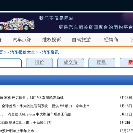
价
汽车点评
维权投诉
自驾旅游
经销商
页
>>
汽车报价大全
>>
汽车资讯
报价
成交价
团购
新
迪 SQ8 开启预售，4.0T V8 双涡轮发动机
3月13日
L 全球首秀：华为乾崑智驾系统、提供 V6 动力，今年上市
1月16日
里：一汽奥迪 A6L e-tron 中大型轿车现身工信部
8月11日
25款奥迪Q2L上市：全系降5.1万
1月2日
tron预计明年上半年上市
12月23