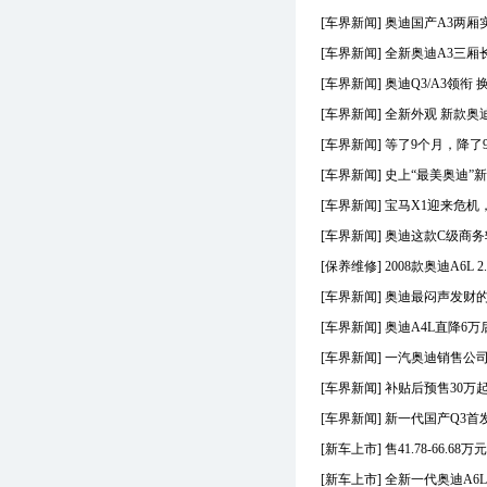
D
一汽大众
[车界新闻]
奥迪国产A3两厢
D
上汽大众
[车界新闻]
全新奥迪A3三厢
F
丰田(进口)
F
一汽丰田
[车界新闻]
奥迪Q3/A3领衔 
F
广汽丰田
[车界新闻]
全新外观 新款奥迪
F
方程豹
[车界新闻]
等了9个月，降了9
F
法拉利
[车界新闻]
史上“最美奥迪”
F
福特(进口)
F
长安福特
[车界新闻]
宝马X1迎来危机
G
GMC
[车界新闻]
奥迪这款C级商务
G
广汽传祺
[保养维修]
2008款奥迪A6L
H
哈弗
H
红旗
[车界新闻]
奥迪最闷声发财
H
鸿蒙智行
[车界新闻]
奥迪A4L直降6
J
Jeep
[车界新闻]
一汽奥迪销售公司
J
广汽菲克Jeep
[车界新闻]
补贴后预售30万起 
J
几何
J
吉利
[车界新闻]
新一代国产Q3首
J
捷豹
[新车上市]
售41.78-66.6
J
奇瑞捷豹
[新车上市]
全新一代奥迪A6L