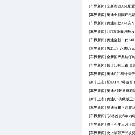
J
捷途
[车界新闻]
全新奥迪A6L配置
J
极星
J
极氪
[车界新闻]
奥迪全新国产电动S
J
极狐
[车界新闻]
奥迪新款A4L实车
J
江淮汽车
[车界新闻]
2.9T双涡轮增压
K
克莱斯勒
K
东南克莱斯勒
[车界新闻]
奥迪全新一代A6
K
北京克莱斯勒
[车界新闻]
售21.77-27.9
K
凯迪拉克
[车界新闻]
全新国产奥迪Q3或
K
上汽通用凯迪拉克
[车界新闻]
预计10月上市 奥
K
开瑞
L
兰博基尼
[车界新闻]
奥迪Q2L预计将于
L
劳斯莱斯
[新车上市]
配8AT/4.7秒破百
L
岚图汽车
[车界新闻]
奥迪A1限量典藏版
L
林肯
[新车上市]
奥迪Q5典藏版正式上市
L
理想汽车
L
路虎
[车界新闻]
奥迪宣布下调在华
L
奇瑞路虎
[车界新闻]
Q8将首发/5年内
L
铃木(进口)
[车界新闻]
将于今年三月正式
L
昌河铃木
L
长安铃木
[车界新闻]
史上最强产品攻势