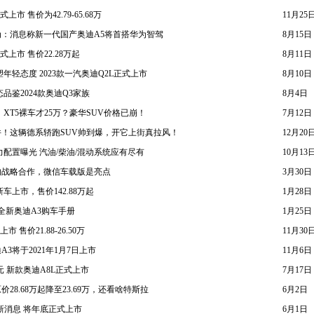
上市 售价为42.79-65.68万
11月25
：消息称新一代国产奥迪A5将首搭华为智驾
8月15日
式上市 售价22.28万起
8月11日
年轻态度 2023款一汽奥迪Q2L正式上市
8月10日
品鉴2024款奥迪Q3家族
8月4日
，XT5裸车才25万？豪华SUV价格已崩！
7月12日
！这辆德系轿跑SUV帅到爆，开它上街真拉风！
12月20
力配置曝光 汽油/柴油/混动系统应有尽有
10月13
的战略合作，微信车载版是亮点
3月30日
车上市，售价142.88万起
1月28日
手 全新奥迪A3购车手册
1月25日
 售价21.88-26.50万
11月30
3将于2021年1月7日上市
11月6日
88万元 新款奥迪A8L正式上市
7月17日
28.68万起降至23.69万，还看啥特斯拉
6月2日
n最新消息 将年底正式上市
6月1日