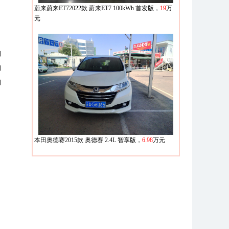
蔚来蔚来ET72022款 蔚来ET7 100kWh 首发版
，
19
万
元
日
日
日
本田奥德赛2015款 奥德赛 2.4L 智享版
，
6.98
万元