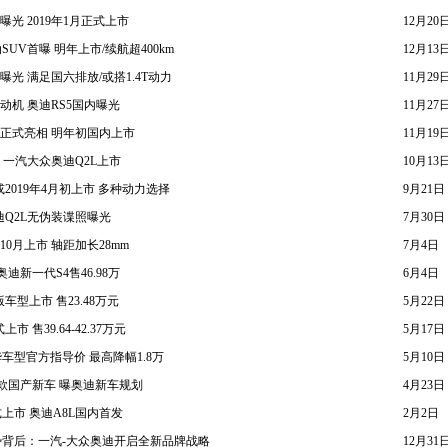
曝光 2019年1月正式上市
12月20
UV首曝 明年上市/续航超400km
12月13
曝光 满足国六排放/或搭1.4T动力
11月29
发动机 奥迪RS5国内曝光
11月27
L正式亮相 明年初国内上市
11月19
0万元 一汽大众奥迪Q2L上市
10月13
2019年4月初上市 多种动力选择
9月21日
迪Q2L无伪装谍照曝光
7月30日
10月上市 轴距加长28mm
7月4日
 奥迪新一代S4售46.98万
6月4日
车型上市 售23.48万元
5月22日
 售39.64-42.37万元
5月17日
车型官方指导价 最高降幅1.8万
5月10日
6款国产新车 曝奥迪新车规划
4月23日
上市 奥迪A8L国内首发
2月2日
背后：一汽-大众奥迪开启全新品牌战略
12月31