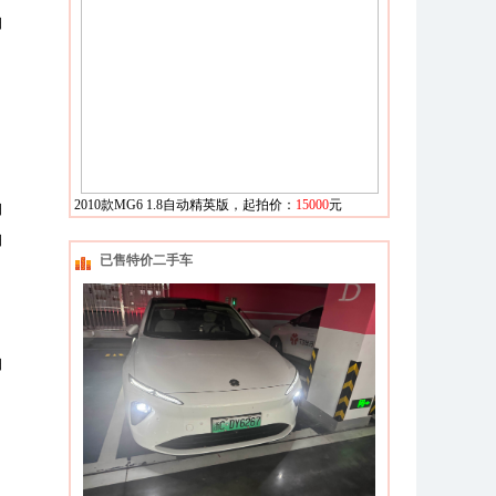
日
2010款MG6 1.8自动精英版
，起拍价：
15000
元
日
日
已售特价二手车
日