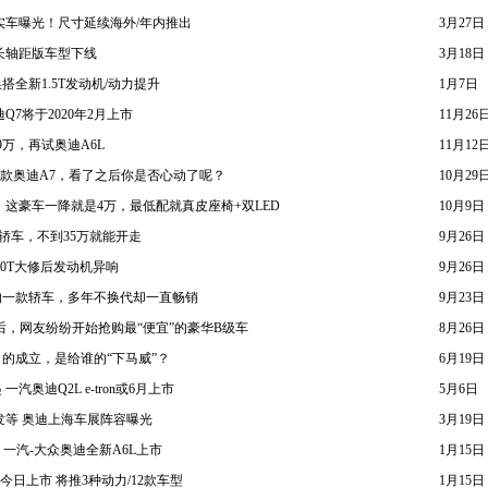
实车曝光！尺寸延续海外/年内推出
3月27日
长轴距版车型下线
3月18日
换搭全新1.5T发动机/动力提升
1月7日
Q7将于2020年2月上市
11月26
万，再试奥迪A6L
11月12
新款奥迪A7，看了之后你是否心动了呢？
10月29
，这豪车一降就是4万，最低配就真皮座椅+双LED
10月9日
轿车，不到35万就能开走
9月26日
 2.0T大修后发动机异响
9月26日
的一款轿车，多年不换代却一直畅销
9月23日
万后，网友纷纷开始抢购最“便宜”的豪华B级车
8月26日
的成立，是给谁的“下马威”？
6月19日
一汽奥迪Q2L e-tron或6月上市
5月6日
发等 奥迪上海车展阵容曝光
3月19日
8万元 一汽-大众奥迪全新A6L上市
1月15日
今日上市 将推3种动力/12款车型
1月15日