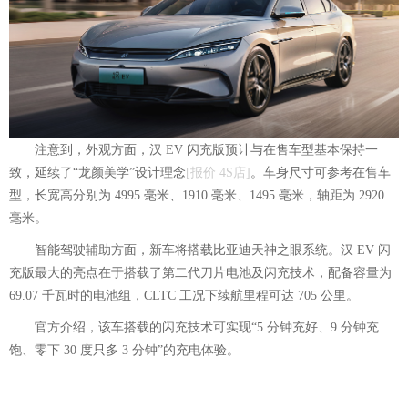
注意到，外观方面，汉 EV 闪充版预计与在售车型基本保持一
致，延续了“龙颜美学”设计
理念
[
报价
4S店
]
。车身尺寸可参考在售车
型，长宽高分别为 4995 毫米、1910 毫米、1495 毫米，轴距为 2920
毫米。
智能驾驶辅助方面，新车将搭载比亚迪天神之眼系统。汉 EV 闪
充版最大的亮点在于搭载了第二代刀片电池及闪充技术，配备容量为
69.07 千瓦时的电池组，
CLTC 工况下续航里程可达 705 公里
。
官方介绍，该车搭载的闪充技术可实现“5 分钟充好、9 分钟充
饱、零下 30 度只多 3 分钟”的充电体验。