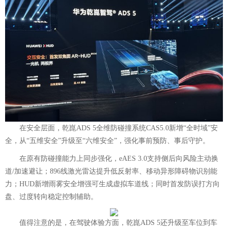
在安全层面，乾崑ADS 5全维防碰撞系统CAS5.0新增“全时域”安
全，从“五维安全”升级至“六维安全”，强化事前预防、事后守护。
在原有防碰撞能力上同步强化，eAES 3.0支持侧后向风险主动换
道/加速避让；896线激光雷达提升低反射率、移动异形障碍物识别能
力；HUD新增雨雾安全增强可生成虚拟车道线；同时首发防误打方向
盘、过度转向稳定控制辅助。
值得注意的是，在驾驶体验方面，
乾崑ADS 5还升级至车位到车