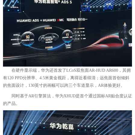
在硬件显示端，华为还首发了LCoS双焦面AR-HUD AR600，其拥
有120 PPD分辨率、4.5米黄金视距，离得近看得清；远焦面首创倾斜
的焦面设计，130英寸的画幅可以跨三个车道显示，AR体验更好。
同时基于AR引擎算法，华为XHUD是首个通过国标AR贴合度认证
的产品。