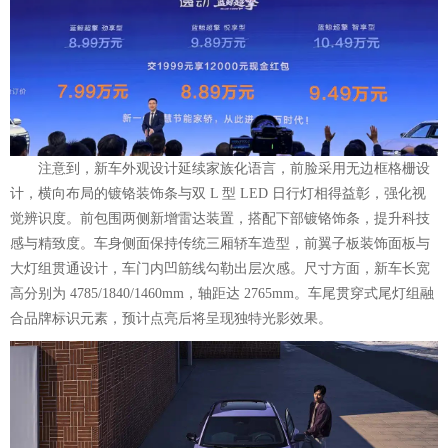
注意到，新车外观设计延续家族化语言，前脸采用无边框格栅设
计，横向布局的镀铬装饰条与双 L 型 LED 日行灯相得益彰，强化视
觉辨识度。前包围两侧新增雷达装置，搭配下部镀铬饰条，提升科技
感与精致度。车身侧面保持传统三厢轿车造型，前翼子板装饰面板与
大灯组贯通设计，车门内凹筋线勾勒出层次感。尺寸方面，新车长宽
高分别为 4785/1840/1460mm，轴距达 2765mm。车尾贯穿式尾灯组融
合品牌标识元素，预计点亮后将呈现独特光影效果。