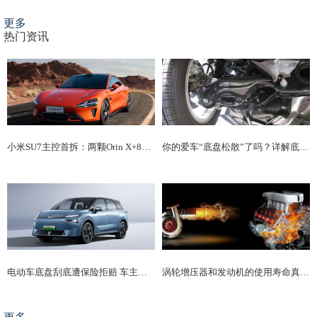
更多
热门资讯
小米SU7主控首拆：两颗Orin X+8295芯片现真身 做工和特斯拉比是什么水平
你的爱车“底盘松散”了吗？详解底盘松散的原因
电动车底盘刮底遭保险拒赔 车主：保险公司说我跑顺风车了
涡轮增压器和发动机的使用寿命真的更短吗？