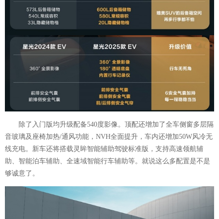
除了入门版均升级配备540度影像。顶配还增加了全车侧窗多层隔
音玻璃及座椅加热/通风功能，NVH全面提升，车内还增加50W风冷无
线充电。新车还将搭载灵眸智能辅助驾驶标准版，支持高速领航辅
助、智能泊车辅助、全速域智能行车辅助等。就说这么多配置是不是
够诚意了。