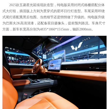
2025款五菱星光延续现款造型，纯电版采用封闭式格栅搭配分体
式大灯组，插混版上方则为贯穿式的星环日行灯造型。车尾采用环绕
式尾灯搭配熏黑后包围。当然细节还是悄悄做了升级的。纯电版升级
为巴斯夫2K高清清漆，还配备双目摄像头，提前预判路况。车身尺寸
方面，新车长宽高分别为4835*1860*1515mm，轴距2800mm。