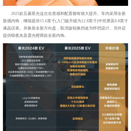
2025款五菱星光这次在质感和配置都有很大提升。车内采用全新
肤感内饰，继续提供15.6英寸(入门版升级为12.8英寸)中控屏及8.8英寸
液晶仪表。并换装全新方向盘，取消旋钮换挡改为怀挡设计。另外还
提供暗夜灰及霞光橙两款全新内饰。