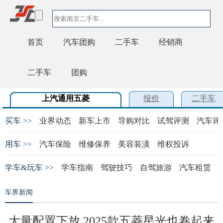
首页
汽车团购
二手车
经销商
二手车
团购
上汽通用五菱
报价
二手车
买车 >>
业界动态
新车上市
导购对比
试驾评测
汽车评
用车 >>
汽车保险
维修保养
美容装潢
维权投诉
学车&玩车 >>
学车指南
驾驶技巧
自驾旅游
汽车租赁
车界新闻
大量配置下放 2025款五菱星光也卷起来