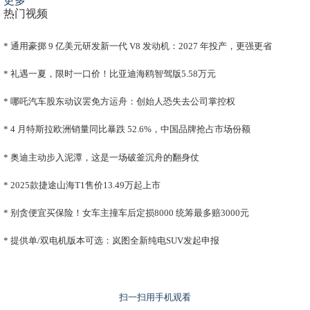
更多
热门视频
*
通用豪掷 9 亿美元研发新一代 V8 发动机：2027 年投产，更强更省
*
礼遇一夏，限时一口价！比亚迪海鸥智驾版5.58万元
*
哪吒汽车股东动议罢免方运舟：创始人恐失去公司掌控权
*
4 月特斯拉欧洲销量同比暴跌 52.6%，中国品牌抢占市场份额
*
奥迪主动步入泥潭，这是一场破釜沉舟的翻身仗
*
2025款捷途山海T1售价13.49万起上市
*
别贪便宜买保险！女车主撞车后定损8000 统筹最多赔3000元
*
提供单/双电机版本可选：岚图全新纯电SUV发起申报
扫一扫用手机观看