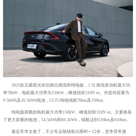
2025款五菱星光依旧推出插混和纯电版，1.5L插混发动机最大功
率78kW，电机最大功率为150kW，峰值扭矩310N·m。并提供容量为
9.5kWh及20.5kWh电池，CLTC纯电续航70km及150km。
纯电版搭载的电机最大功率150kW，峰值扭矩310N·m。主要换装
了更大容量的电池，54.5kWh和69.2kWh，续航达到510km及610km。
最近车市太卷了，不少车企陆续祭出限时一口价，竞争异常激